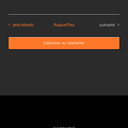
Évènements
Évènements
précédents
Aujourd’hui
suivants
S’abonner au calendrier