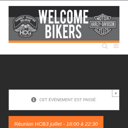
Passer
au
contenu
×
CET ÉVÈNEMENT EST PASSÉ.
Réunion HCB
3 juillet - 18:00
à
22:30