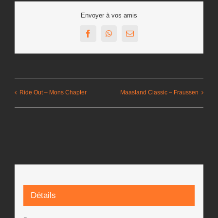
Envoyer à vos amis
Facebook
WhatsApp
Email
Ride Out – Mons Chapter
Maasland Classic – Fraussen
Détails