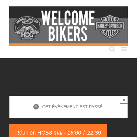
Passer
au
contenu
×
CET ÉVÈNEMENT EST PASSÉ.
Réunion HCB
8 mai - 18:00
à
22:30