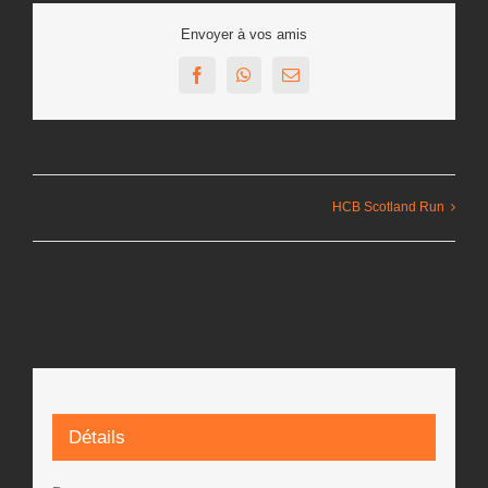
Envoyer à vos amis
Facebook
WhatsApp
Email
HCB Scotland Run
Détails